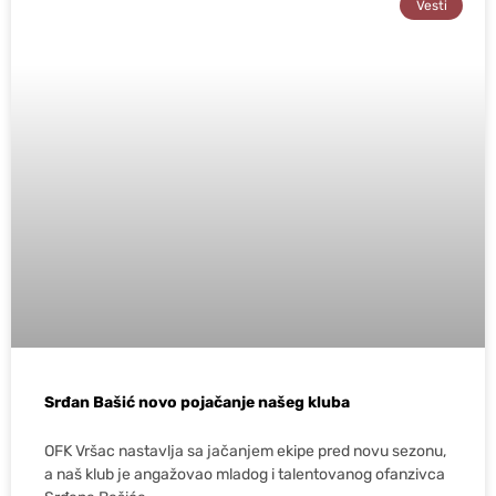
Vesti
Srđan Bašić novo pojačanje našeg kluba
OFK Vršac nastavlja sa jačanjem ekipe pred novu sezonu,
a naš klub je angažovao mladog i talentovanog ofanzivca