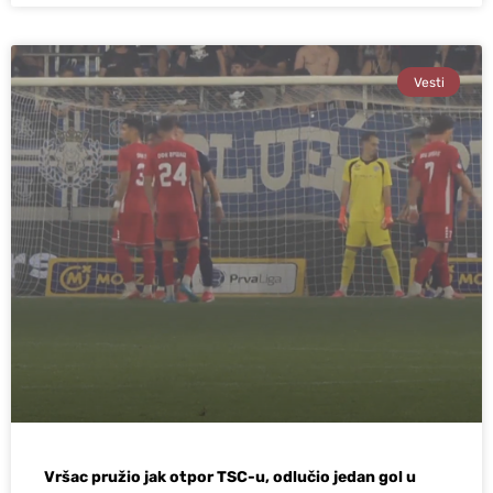
Vesti
Vršac pružio jak otpor TSC-u, odlučio jedan gol u