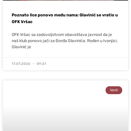
Poznato lice ponovo među nama: Glavinić se vratio u
OFK Vršac
OFK Vršac sa zadovoljstvom obaveštava javnost da je
naš klub ponovo jači za Đorđa Glavinića. Rođen u Ivanjici,
Glavinić je
17.07.2026
09:21
Vesti