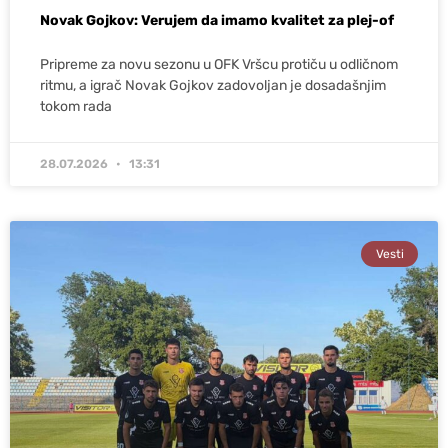
Novak Gojkov: Verujem da imamo kvalitet za plej-of
Pripreme za novu sezonu u OFK Vršcu protiču u odličnom
ritmu, a igrač Novak Gojkov zadovoljan je dosadašnjim
tokom rada
28.07.2026
13:31
Vesti