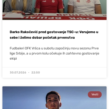
Darko Rakočević pred gostovanje TSC-u: Verujemo u
sebe i želimo dobar početak prvenstva
Fudbaleri OFK Vršca u subotu započinju novu sezonu Prve
lige Srbije, a u prvom kolu očekuje ih zahtevno gostovanje
ekipi
30.07.2026
22:50
Vesti