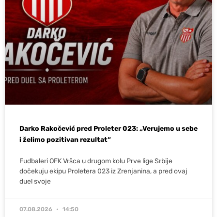
Darko Rakočević pred Proleter 023: „Verujemo u sebe
i želimo pozitivan rezultat“
Fudbaleri OFK Vršca u drugom kolu Prve lige Srbije
dočekuju ekipu Proletera 023 iz Zrenjanina, a pred ovaj
duel svoje
07.08.2026
14:50