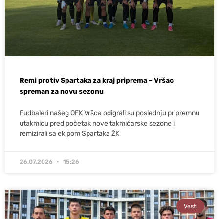
Remi protiv Spartaka za kraj priprema – Vršac
spreman za novu sezonu
Fudbaleri našeg OFK Vršca odigrali su poslednju pripremnu
utakmicu pred početak nove takmičarske sezone i
remizirali sa ekipom Spartaka ŽK
26.07.2026
15:26
Vesti