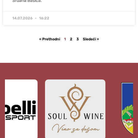
Srđana Bašića.
14.07.2026
16:22
« Prethodni
1
2
3
Sledeći »