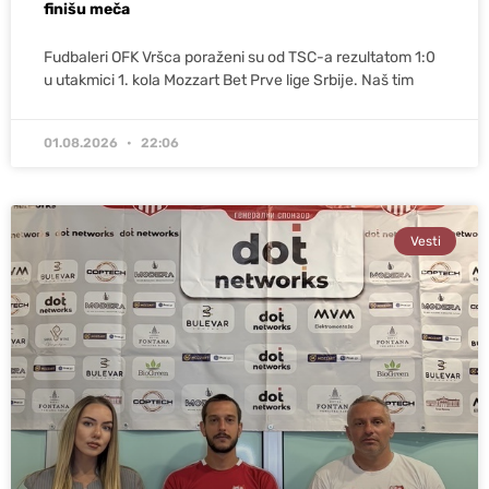
finišu meča
Fudbaleri OFK Vršca poraženi su od TSC-a rezultatom 1:0
u utakmici 1. kola Mozzart Bet Prve lige Srbije. Naš tim
01.08.2026
22:06
Vesti