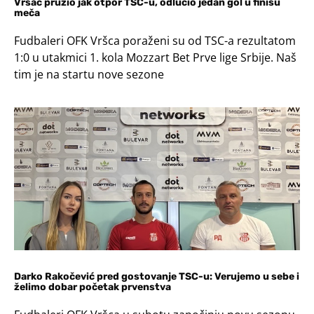
Vršac pružio jak otpor TSC-u, odlučio jedan gol u finišu
meča
Fudbaleri OFK Vršca poraženi su od TSC-a rezultatom
1:0 u utakmici 1. kola Mozzart Bet Prve lige Srbije. Naš
tim je na startu nove sezone
Darko Rakočević pred gostovanje TSC-u: Verujemo u sebe i
želimo dobar početak prvenstva