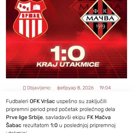
Objavljeno:
фебруар 8, 2026
19:04
Fudbaleri
OFK Vršac
uspešno su zaključili
pripremni period pred početak prolećnog dela
Prve lige Srbije
, savladavši ekipu
FK Mačva
Šabac
rezultatom
1:0
u poslednjoj pripremnoj