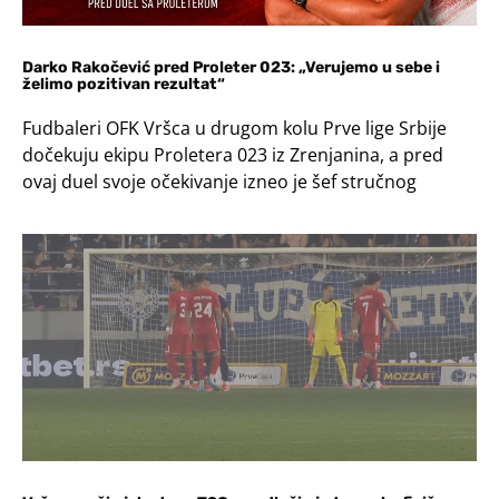
Darko Rakočević pred Proleter 023: „Verujemo u sebe i
želimo pozitivan rezultat“
Fudbaleri OFK Vršca u drugom kolu Prve lige Srbije
dočekuju ekipu Proletera 023 iz Zrenjanina, a pred
ovaj duel svoje očekivanje izneo je šef stručnog