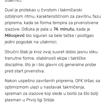
utakmici.
Duel je protekao u čvrstom i takmičarski
ozbiljnom ritmu, karakterističnom za završnu fazu
priprema, kada se forma tempira za prvenstvene
izazove. Odluka je pala u
74. minutu
, kada je
Milivojević
bio siguran sa bele tačke i postigao
jedini pogodak na utakmici.
Stručni štab je kroz ovaj susret dobio jasnu sliku
trenutne forme, stabilnosti ekipe i taktičke
discipline, što je i bio glavni cilj generalne probe
pred start prvenstva.
Nakon uspešno završenih priprema, OFK Vršac sa
optimizmom ulazi u nastavak takmičenja,
spreman za izazove koji slede u borbi za što bolji
plasman u Prvoj ligi Srbije.