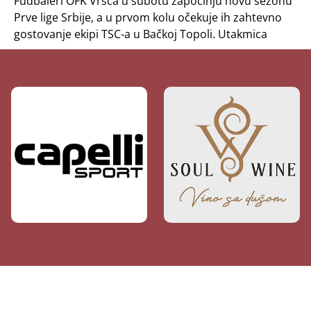
Fudbaleri OFK Vršca u subotu započinju novu sezonu
Prve lige Srbije, a u prvom kolu očekuje ih zahtevno
gostovanje ekipi TSC-a u Bačkoj Topoli. Utakmica