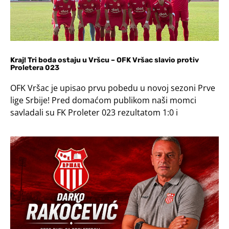
Kraj! Tri boda ostaju u Vršcu – OFK Vršac slavio protiv
Proletera 023
OFK Vršac je upisao prvu pobedu u novoj sezoni Prve
lige Srbije! Pred domaćom publikom naši momci
savladali su FK Proleter 023 rezultatom 1:0 i