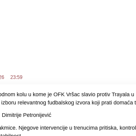
26
23:59
thodnom kolu u kome je OFK Vršac slavio protiv Trayala u
 izboru relevantnog fudbalskog izvora koji prati domaća 
i
Dimitrije Petronijević
kmice. Njegove intervencije u trenucima pritiska, kontro
tabilnost.