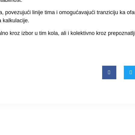
a, povezujući linije tima i omogućavajući tranziciju ka ofan
 kalkulacije.
o kroz izbor u tim kola, ali i kolektivno kroz prepoznatlj