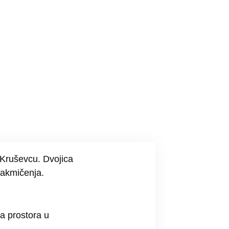
 Kruševcu. Dvojica
takmičenja.
la prostora u