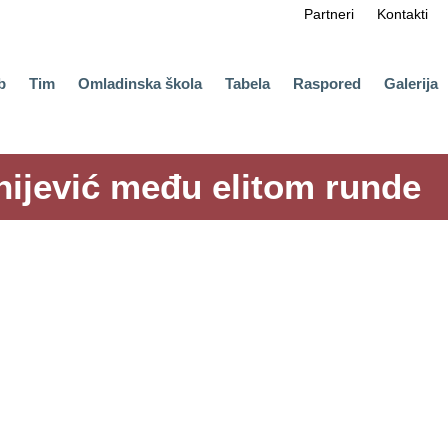
Partneri
Kontakti
b
Tim
Omladinska škola
Tabela
Raspored
Galerija
onijević među elitom runde