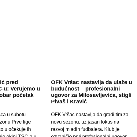
ić pred
OFK Vršac nastavlja da ulaže u
-u: Verujemo u
budućnost – profesionalni
dobar početak
ugovor za Milosavljevića, stigli
Pivaš i Kravić
ca u subotu
OFK Vršac nastavlja da gradi tim za
zonu Prve lige
novu sezonu, uz jasan fokus na
kolu očekuje ih
razvoj mladih fudbalera. Klub je
je ekipi TSC-a u
ozvaničio prvi profesionalni ugovor