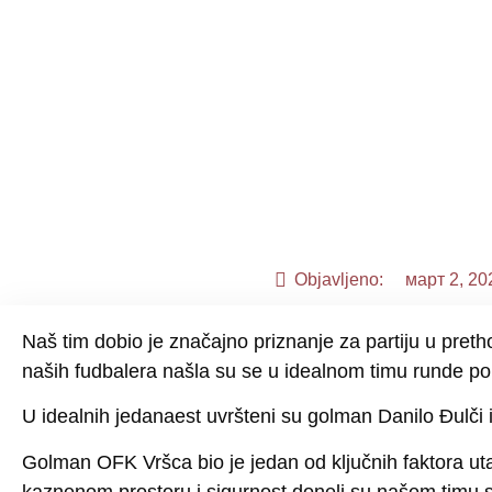
Objavljeno:
март 2, 20
Naš tim dobio je značajno priznanje za partiju u pre
naših fudbalera našla su se u idealnom timu runde po
U idealnih jedanaest uvršteni su golman
Danilo Đulči 
Golman OFK Vršca bio je jedan od ključnih faktora uta
kaznenom prostoru i sigurnost doneli su našem timu s