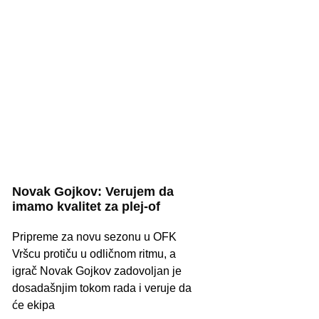
Novak Gojkov: Verujem da
imamo kvalitet za plej-of
Pripreme za novu sezonu u OFK
Vršcu protiču u odličnom ritmu, a
igrač Novak Gojkov zadovoljan je
dosadašnjim tokom rada i veruje da
će ekipa