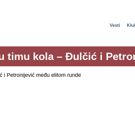
Vesti
Klu
 timu kola – Đulčić i Petr
ć i Petronijević među elitom runde