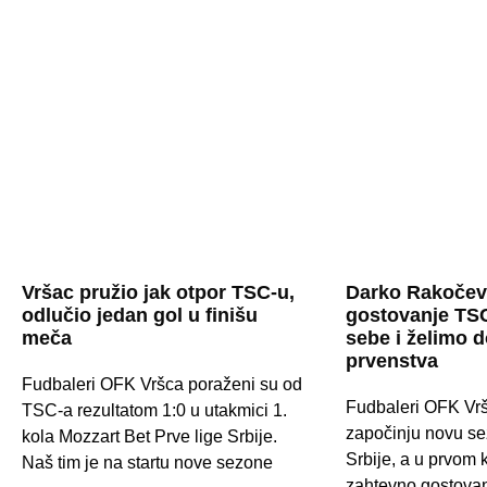
Vršac pružio jak otpor TSC-u,
Darko Rakočev
odlučio jedan gol u finišu
gostovanje TSC
meča
sebe i želimo 
prvenstva
Fudbaleri OFK Vršca poraženi su od
Fudbaleri OFK Vrš
TSC-a rezultatom 1:0 u utakmici 1.
započinju novu se
kola Mozzart Bet Prve lige Srbije.
Srbije, a u prvom 
Naš tim je na startu nove sezone
zahtevno gostovan