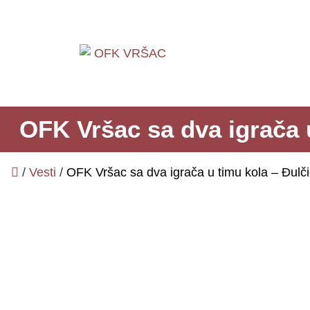
OFK Vršac sa dva igrača u
/
Vesti
/
OFK Vršac sa dva igrača u timu kola – Đulči