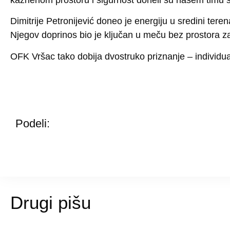
Dimitrije Petronijević doneo je energiju u sredini teren
Njegov doprinos bio je ključan u meču bez prostora za
OFK Vršac tako dobija dvostruko priznanje – individualn
Podeli:
Drugi pišu