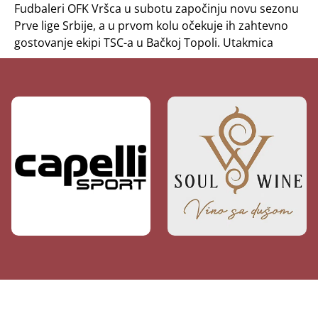
Fudbaleri OFK Vršca u subotu započinju novu sezonu
Prve lige Srbije, a u prvom kolu očekuje ih zahtevno
gostovanje ekipi TSC-a u Bačkoj Topoli. Utakmica