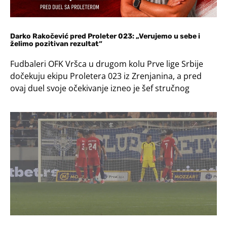
Darko Rakočević pred Proleter 023: „Verujemo u sebe i
želimo pozitivan rezultat“
Fudbaleri OFK Vršca u drugom kolu Prve lige Srbije
dočekuju ekipu Proletera 023 iz Zrenjanina, a pred
ovaj duel svoje očekivanje izneo je šef stručnog