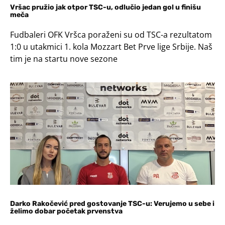
Vršac pružio jak otpor TSC-u, odlučio jedan gol u finišu
meča
Fudbaleri OFK Vršca poraženi su od TSC-a rezultatom
1:0 u utakmici 1. kola Mozzart Bet Prve lige Srbije. Naš
tim je na startu nove sezone
Darko Rakočević pred gostovanje TSC-u: Verujemo u sebe i
želimo dobar početak prvenstva