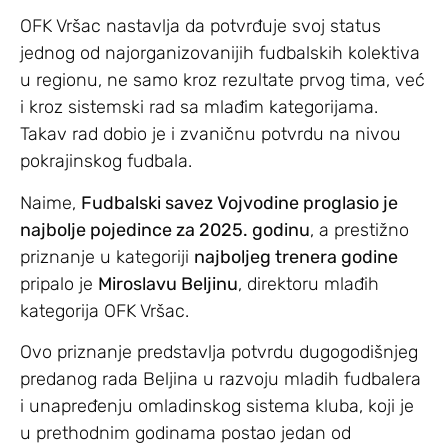
OFK Vršac nastavlja da potvrđuje svoj status
jednog od najorganizovanijih fudbalskih kolektiva
u regionu, ne samo kroz rezultate prvog tima, već
i kroz sistemski rad sa mlađim kategorijama.
Takav rad dobio je i zvaničnu potvrdu na nivou
pokrajinskog fudbala.
Naime,
Fudbalski savez Vojvodine proglasio je
najbolje pojedince za 2025. godinu
, a prestižno
priznanje u kategoriji
najboljeg trenera godine
pripalo je
Miroslavu Beljinu
, direktoru mlađih
kategorija OFK Vršac.
Ovo priznanje predstavlja potvrdu dugogodišnjeg
predanog rada Beljina u razvoju mladih fudbalera
i unapređenju omladinskog sistema kluba, koji je
u prethodnim godinama postao jedan od