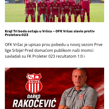
Kraj! Tri boda ostaju u Vršcu – OFK Vršac slavio protiv
Proletera 023
OFK Vršac je upisao prvu pobedu u novoj sezoni Prve
lige Srbije! Pred domaćom publikom naši momci
savladali su FK Proleter 023 rezultatom 1:0 i