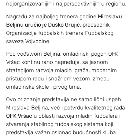
najorganizovanijih i najperspektivnijih u regionu.
Nagradu za najboljeg trenera godine
Miroslavu
Beljinu uručio je Duško Grujić
, predsednik
Organizacije fudbalskih trenera Fudbalskog
saveza Vojvodine.
Pod vođstvom Beljina, omladinski pogon OFK
Vršac kontinuirano napreduje, sa jasnom
strategijom razvoja mladih igrača, modernim
pristupom radu i snažnom vezom između
omladinske škole i prvog tima.
Ovo priznanje predstavlja ne samo lični uspeh
Miroslava Beljina, već i potvrdu kvalitetnog rada
OFK Vršac
u oblasti razvoja mladih fudbalera i
stvaranja stabilnog fudbalskog sistema koji
predstavlja važan oslonac budućnosti kluba.