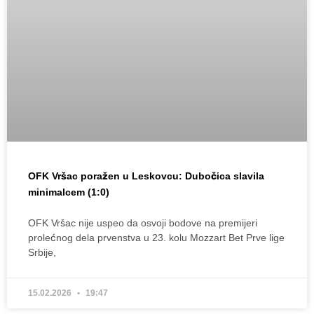
OFK Vršac poražen u Leskovcu: Dubočica slavila
minimalcem (1:0)
OFK Vršac nije uspeo da osvoji bodove na premijeri
prolećnog dela prvenstva u 23. kolu Mozzart Bet Prve lige
Srbije,
15.02.2026
19:47