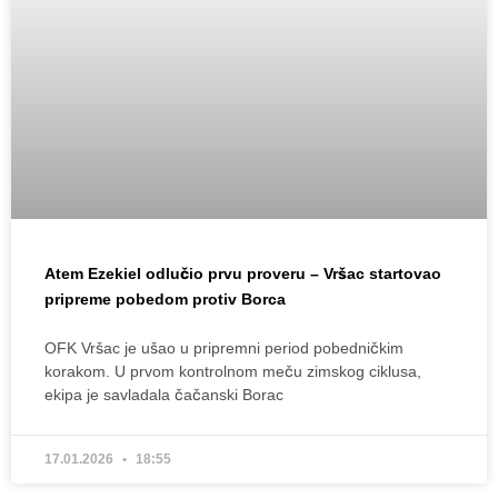
Atem Ezekiel odlučio prvu proveru – Vršac startovao
pripreme pobedom protiv Borca
OFK Vršac je ušao u pripremni period pobedničkim
korakom. U prvom kontrolnom meču zimskog ciklusa,
ekipa je savladala čačanski Borac
17.01.2026
18:55