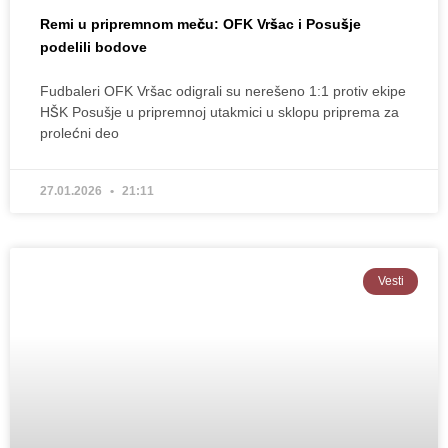
Remi u pripremnom meču: OFK Vršac i Posušje
podelili bodove
Fudbaleri OFK Vršac odigrali su nerešeno 1:1 protiv ekipe
HŠK Posušje u pripremnoj utakmici u sklopu priprema za
prolećni deo
27.01.2026
21:11
Vesti