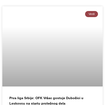
Vesti
Prva liga Srbije: OFK Vršac gostuje Dubočici u
Leskovcu na startu prolećnog dela