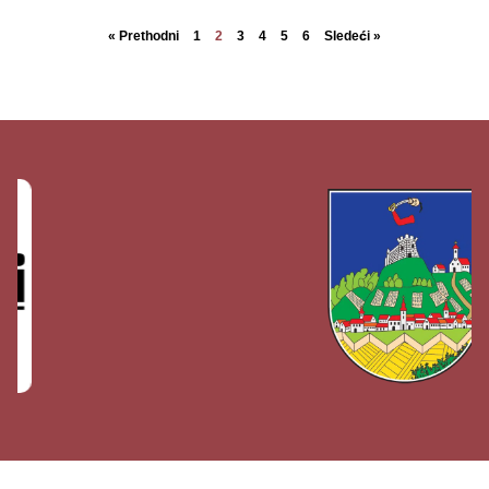
« Prethodni
1
2
3
4
5
6
Sledeći »