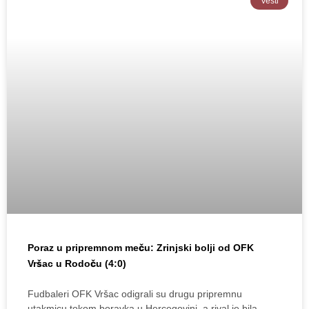
Vesti
Poraz u pripremnom meču: Zrinjski bolji od OFK
Vršac u Rodoču (4:0)
Fudbaleri OFK Vršac odigrali su drugu pripremnu
utakmicu tokom boravka u Hercegovini, a rival je bila