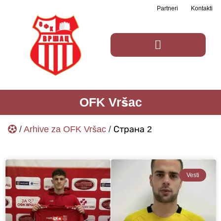
Partneri
Kontakti
OFK Vršac
/
Arhive za OFK Vršac
/
Страна 2
Vesti