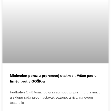
Minimalan poraz u prpremnoj utakmici: Vršac pao u
finišu protiv GOŠK-a
Fudbaleri OFK Vršac odigrali su novu pripremnu utakmicu
u sklopu rada pred nastavak sezone, a rival na ovom
testu bila