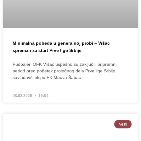
Minimalna pobeda u generalnoj probi – Vršac
spreman za start Prve lige Srbije
Fudbaleri OFK Vršac uspešno su zaključili pripremni
period pred početak prolećnog dela Prve lige Srbije,
savladavši ekipu FK Mačva Šabac
08.02.2026
19:04
Vesti