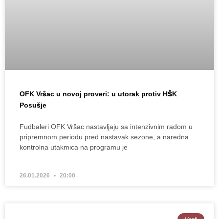
OFK Vršac u novoj proveri: u utorak protiv HŠK
Posušje
Fudbaleri OFK Vršac nastavljaju sa intenzivnim radom u
pripremnom periodu pred nastavak sezone, a naredna
kontrolna utakmica na programu je
26.01.2026
20:00