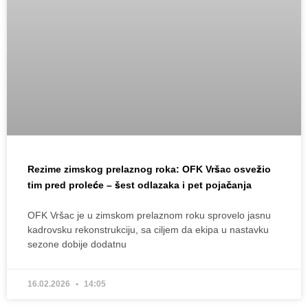
Rezime zimskog prelaznog roka: OFK Vršac osvežio
tim pred proleće – šest odlazaka i pet pojačanja
OFK Vršac je u zimskom prelaznom roku sprovelo jasnu
kadrovsku rekonstrukciju, sa ciljem da ekipa u nastavku
sezone dobije dodatnu
16.02.2026
14:05